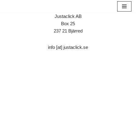
Hoppa
Justaclick AB
till
Box 25
innehåll
237 21 Bjärred
info [at] justaclick.se